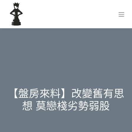
【盤房來料】改變舊有思
想 莫戀棧劣勢弱股