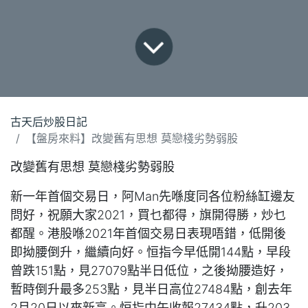
古天后炒股日記
【盤房來料】改變舊有思想 莫戀棧劣勢弱股
改變舊有思想 莫戀棧劣勢弱股
新一年首個交易日，阿Man先喺度同各位粉絲缸邊友
問好，祝願大家2021，買乜都得，旗開得勝，炒乜
都醒。港股喺2021年首個交易日表現唔錯，低開後
即拗腰倒升，繼續向好。恒指今早低開144點，早段
曾跌151點，見27079點半日低位，之後拗腰造好，
暫時倒升最多253點，見半日高位27484點，創去年
2月20日以來新高。恒指中午收報27434點，升203