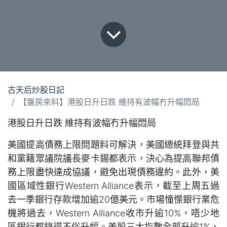
古天后炒股日記
【盤房來料】港股日升日跌 維持有波幅冇升幅悶局
港股日升日跌 維持有波幅冇升幅悶局
美國提高債務上限問題料可解決，美國總統拜登與共
和黨籍眾議院議長麥卡錫都表示，決心為提高聯邦債
務上限盡快達成協議，避免出現債務違約。此外，美
國區域性銀行Western Alliance表示，截至上周五過
去一季銀行存款增加逾20億美元。市場憧憬銀行業危
機將過去，Western Alliance收市升逾10%，唔少地
區銀行都錄得不俗升幅。美股三大指數全部升逾1%，