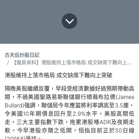
古天后炒股日記
【盤房來料】港股維持上落市格局 成交缺席下難向上突破
港股維持上落市格局 成交缺席下難向上突破
隔晚美股繼續反覆，早段受經濟數據好過預期帶動高
開，不過美國聖路易斯聯儲銀行總裁布拉德(James
Bullard)強調，聯儲局今年應當將利率調高至3.5厘，
令美國10年期債息回升至2.9%水平，美股高開低
走，三大主要指數下跌，拖累港股喺ADR及夜期走
軟。今早港股亦隨之低開，恒指目前正於50日線
(20958)爭持。