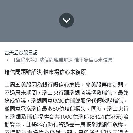
古天后炒股日記
【盤房來料】瑞信問題雖解決 惟市場信心未復原
瑞信問題雖解決 惟市場信心未復原
上周五美股因為銀行嘅信心危機，令美股再度走弱，
不過周末期間，瑞士央行跟瑞銀商議拯救瑞信，最終
達成協議，瑞銀同意以30億瑞郎股份代價收購瑞信，
並同意承擔瑞信最多50億瑞郎損失。同時，瑞士央行
向瑞銀及瑞信提供合共1000億瑞郎(8424億港元)流
動資金。此舉料有助化解過去一周嘅全球銀行危機，
不過暫時市場信心仍然疲弱，早段道指期貨反彈逾