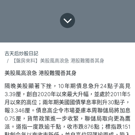
古天后炒股日記
【盤房來料】美股風高浪急 港股難獨善其身
美股風高浪急 港股難獨善其身
隔晚美股顯著下挫，10年期債息急升24點子高見
3.39厘，創自2020年以來最大升幅，並處於2011年5
月以來的高位；兩年期美國國債孳息率則升30點子，
報3.346厘。債息高企令市場憂慮本周聯儲局將加息
0.75厘，貨幣政策進一步收緊，聯儲局取向更為鷹
派。道指一度跌逾千點，收市跌876點；標指跌151
點創今年以來收市新低，並自高位回落逾兩成，陷入