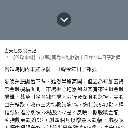
古天后炒股日記
【盤房來料】若短時間內未能收復十日線今年日子難捱
若短時間內未能收復十日線今年日子難捱
隔晚美股顯著下跌，雖然早段高開，但因為有加密貨
幣金融機構倒閉，市場擔心拖累到與其有來往嘅金融
機構，甚至引發金融危機，銀行及保險股急挫，美股
由升轉跌，收市三大指數跌逾1%，道指跌543點，標
指跟納指分別跌73點及237點。反映中概股嘅金龍中
國指數更跌逾5%，創四個月以嚟最大跌幅，港股呢
度嘅中概股急挫，港股半日曾跌逾500點，失守250