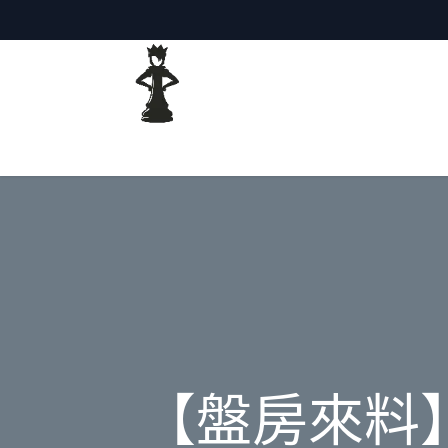
主頁
網誌
【盤房來料