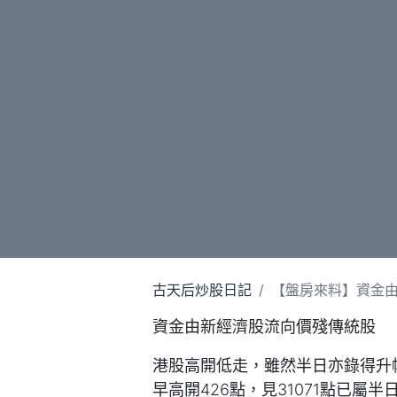
古天后炒股日記
【盤房來料】資金
資金由新經濟股流向價殘傳統股
港股高開低走，雖然半日亦錄得升幅
早高開426點，見31071點已