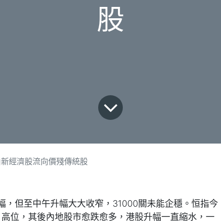
股
由新經濟股流向價殘傳統股
，但至中午升幅大大收窄，31000關未能企穩。恒指今
屬半日高位，其後內地股市愈跌愈多，港股升幅一直縮水，一