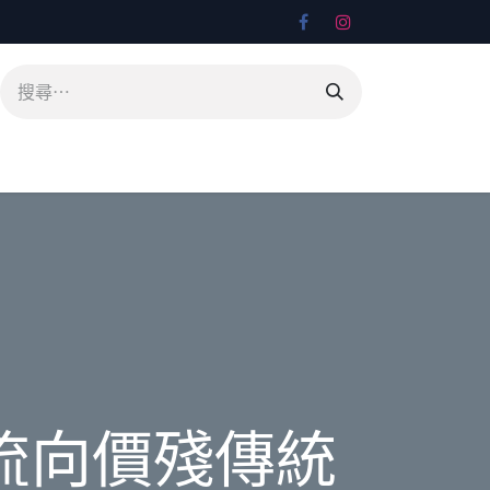
流向價殘傳統