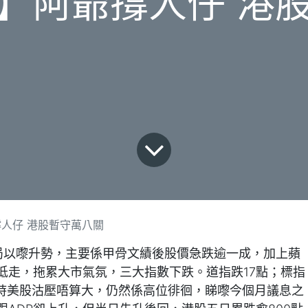
】阿爺撐人仔 港
人仔 港股暫守萬八關
局以嚟升勢，主要係甲骨文績後股價急跌逾一成，加上蘋
低走，拖累大市氣氛，三大指數下跌。道指跌17點；標指
暫時美股沽壓唔算大，仍然係高位徘徊，睇嚟今個月議息之