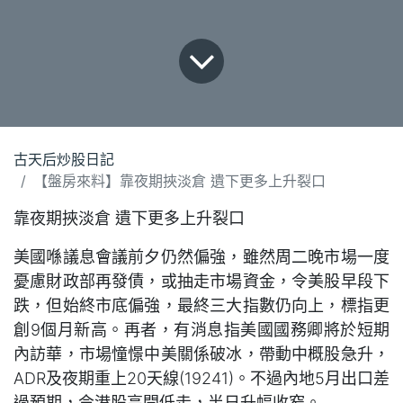
古天后炒股日記
【盤房來料】靠夜期挾淡倉 遺下更多上升裂口
靠夜期挾淡倉 遺下更多上升裂口
美國喺議息會議前夕仍然偏強，雖然周二晚市場一度
憂慮財政部再發債，或抽走市場資金，令美股早段下
跌，但始終市底偏強，最終三大指數仍向上，標指更
創9個月新高。再者，有消息指美國國務卿將於短期
內訪華，市場憧憬中美關係破冰，帶動中概股急升，
ADR及夜期重上20天線(19241)。不過內地5月出口差
過預期，令港股高開低走，半日升幅收窄。