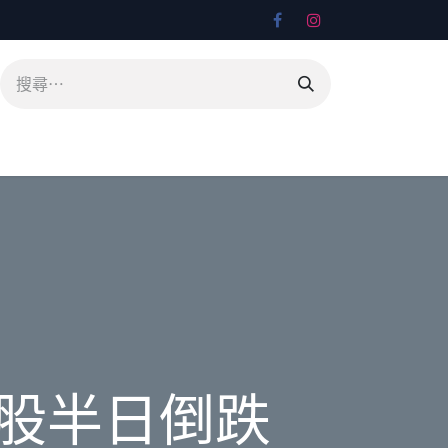
股半日倒跌