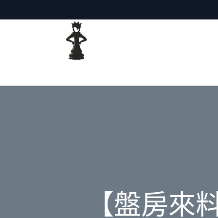
主頁
網誌
【盤房來