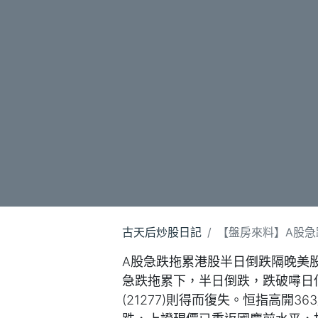
古天后炒股日記
【盤房來料】A股急跌
A股急跌拖累港股半日倒跌隔晚美
急跌拖累下，半日倒跌，跌破噚日低
(21277)則得而復失。恒指高開3