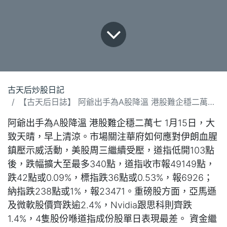
古天后炒股日記
【古天后日誌】 阿爺出手為A股降溫 港股難企穩二萬七(150126).docx
阿爺出手為A股降溫 港股難企穩二萬七 1月15日，大
致天晴，早上清涼。市場關注華府如何應對伊朗血腥
鎮壓示威活動，美股周三繼續受壓，道指低開103點
後，跌幅擴大至最多340點，道指收市報49149點，
跌42點或0.09%，標指跌36點或0.53%，報6926；
納指跌238點或1%，報23471。重磅股方面，亞馬遜
及微軟股價齊跌逾2.4%，Nvidia跟思科則齊跌
1.4%，4隻股份喺道指成份股單日表現最差。 資金繼