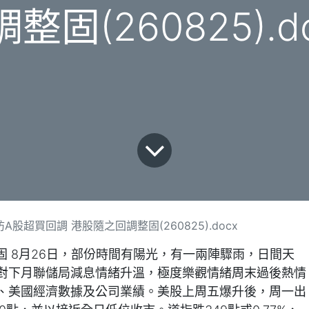
整固(260825).d
股超買回調 港股隨之回調整固(260825).docx
固 8月26日，部份時間有陽光，有一兩陣驟雨，日間天
對下月聯儲局減息情緒升溫，極度樂觀情緒周末過後熱情
、美國經濟數據及公司業績。美股上周五爆升後，周一出