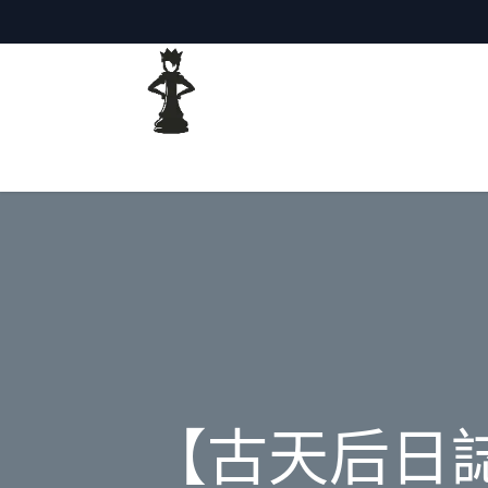
主頁
網誌
【古天后日誌