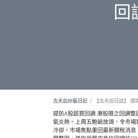
回調
古天后炒股日記
【古天后日誌】 提防A
提防A股超買回調 港股隨之回調整
氣炎熱。上周五鮑爺放鴿，令市場
冷卻，市場焦點重回最新關稅消息