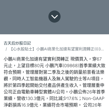
古天后炒股日記
【心水股貼士】小鵬AI商業化加速有望實利潤轉正(030626).docx
小鵬AI商業化加速有望實利潤轉正 現價買入，穿67
元止，上望目標80元 小鵬汽車(09868)首季業績大致
符合預期，管理層對第二季及之後的銷量前景看法樂
觀，同時人工智能機器人及無人駕駛的士等AI項目，
將於第四季起開始交付產品併產生收入。管理層重申
公司正由電動車轉型實體AI公司。小鵬公佈26年首季
業績，營收130.3億元，同比減少17.6%；Non-GAAP
淨虧損爲16.9億元，業績符合市場預期。 公司26年